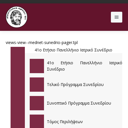
Search
views-view--mednet-sunedrio-pager.tpl
41ο Ετήσιο Πανελλήνιο Ιατρικό Συνέδριο
ΕΤΑΙΡΕΙΑ
41ο Ετήσιο Πανελλήνιο Ιατρικό
Συνέδριο
ΕΠΙΣ
ΔΙΟΙΚΗΤΙΚΟ ΣΥΜΒΟΥΛΙΟ
Τελικό Πρόγραμμα Συνεδρίου
ΛΟΙΠΕΣ ΕΚΔΗΛΩΣΕΙΣ
ΕΠΙΤΡΟΠΗ MEDNET
52ο Ετήσιο Πανελλήνιο Ιατρικό Συνέδριο
ΑΡΧΕΙΑ ΕΛΛΗΝΙΚΗΣ ΙΑΤΡΙΚΗΣ
ΚΑΤΑΣΤΑΤΙΚΟ
51ο Ετήσιο Πανελλήνιο Ιατρικό Συνέδριο
ΔΙΑΔΙΚΤΥΑΚΑ ΜΑΘΗΜΑΤΑ
Συνοπτικό Πρόγραμμα Συνεδρίου
ΓΙΑ ΑΣΘΕΝΕΙΣ
ΤΑΥΤΟΤΗΤΑ
50ο Ετήσιο Πανελλήνιο Ιατρικό Συνέδριο
ΗΜΕΡΙΔΑ ΤΗΛΕΪΑΤΡΙΚΗΣ
ΤΡΕΧΟΝ ΤΕΥΧΟΣ
Τόμος Περιλήψεων
ΓΙΑ ΓΙΑΤΡΟΥΣ
49ο Ετήσιο Πανελλήνιο Ιατρικό Συνέδριο
ΔΙΗΜΕΡΙΔΑ ΝΕΥΡΟΛΟΓΙΑΣ 2018
ΠΡΟΗΓΟΥΜΕΝΑ ΤΕΥΧΗ
ΘΕΡΑΠΕΥΤΙΚΗ ΣΥΜΜΑΧΙΑ