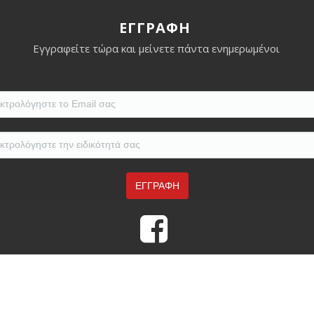
ΕΓΓΡΑΦΗ
Εγγραφείτε τώρα και μείνετε πάντα ενημερωμένοι
otita
*
άνδρου 23, 115 28, Αθήνα. Τηλέφωνο (+30) 210 7211845, (+30) 210 7243161. 
iea@mednet.gr
,
mednet@mednet.gr