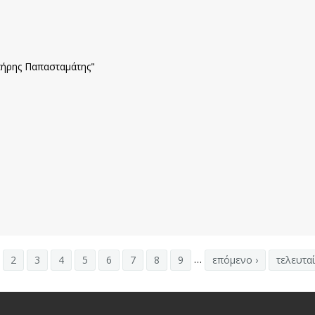
ΝΙΟ ΙΑΤΡΙΚΟ ΣΥΝΕΔΡΙΟ
ΝΙΟ ΙΑΤΡΙΚΟ ΣΥΝΕΔΡΙΟ
ήρης Παπασταμάτης"
…
2
3
4
5
6
7
8
9
επόμενο ›
τελευταί