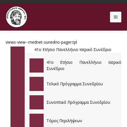
Search
views-view--mednet-sunedrio-pager.tpl
41ο Ετήσιο Πανελλήνιο Ιατρικό Συνέδριο
ΕΤΑΙΡΕΙΑ
41ο Ετήσιο Πανελλήνιο Ιατρικό
Συνέδριο
ΕΠΙΣ
ΔΙΟΙΚΗΤΙΚΟ ΣΥΜΒΟΥΛΙΟ
Τελικό Πρόγραμμα Συνεδρίου
ΛΟΙΠΕΣ ΕΚΔΗΛΩΣΕΙΣ
ΕΠΙΤΡΟΠΗ MEDNET
52ο Ετήσιο Πανελλήνιο Ιατρικό Συνέδριο
ΑΡΧΕΙΑ ΕΛΛΗΝΙΚΗΣ ΙΑΤΡΙΚΗΣ
ΚΑΤΑΣΤΑΤΙΚΟ
51ο Ετήσιο Πανελλήνιο Ιατρικό Συνέδριο
ΔΙΑΔΙΚΤΥΑΚΑ ΜΑΘΗΜΑΤΑ
Συνοπτικό Πρόγραμμα Συνεδρίου
ΓΙΑ ΑΣΘΕΝΕΙΣ
ΤΑΥΤΟΤΗΤΑ
50ο Ετήσιο Πανελλήνιο Ιατρικό Συνέδριο
ΗΜΕΡΙΔΑ ΤΗΛΕΪΑΤΡΙΚΗΣ
ΤΡΕΧΟΝ ΤΕΥΧΟΣ
Τόμος Περιλήψεων
ΓΙΑ ΓΙΑΤΡΟΥΣ
49ο Ετήσιο Πανελλήνιο Ιατρικό Συνέδριο
ΔΙΗΜΕΡΙΔΑ ΝΕΥΡΟΛΟΓΙΑΣ 2018
ΠΡΟΗΓΟΥΜΕΝΑ ΤΕΥΧΗ
ΘΕΡΑΠΕΥΤΙΚΗ ΣΥΜΜΑΧΙΑ